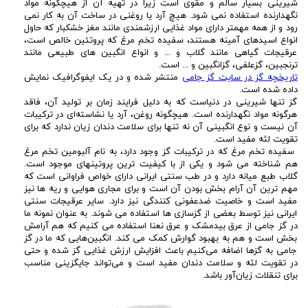
شیرینی بسیار سالم و مقوی است زیرا در تهیه آن از هیچگونه مواد
نگهدارنده استفاده نمی شود. هیچ آرد یا روغنی در ساخت آن به کار نمی
رود و از همه مهمتر دارای مواد غذایی ارزشمندی مانند مغز خشکبار که حاول
انواع اسیدهای آمینه هستند، سفیده تخم مرغ که پروتئین خالص است،
عرقیجات گیاهی مانند گلاب و ... و انواع انگبین های طبیعی مانند
ترنجبین، گزعلفی، گزانگبین و ... است.
تاریخچه گز در سایت گز جامی
منتشر شده و در یک ایفوگرافیک نمایش
داده شده است.
گز تنها شیرینی در دنیاست که به دلیل فرایند زمان بر تولید آن، فاقد
هرگونه مواد نگهدارنده است. هیچگونه روغن، آرد یا نشاسته‌ای در ترکیبات
آن نیست و نوع انگبینی آن نه تنها برای سلامت دندان زیان ندارد که برای
تقویت لثه مفید است.
سفیده تخم مرغ که در ترکیبات گز وجود دارد، به نام آلبومین تخم مرغ
هم شناخته می شود و یکی از با کیفیت ترین پروتینهای موجود است.
گلاب طبع میانه دارد و در طب سنتی ایرانی دارای خواص فراوانی است که
مهم ترین آن آرام بخش بودن آن است و برای مجاری هوایی و ریه ها نیز
مفید است و خاصیت ضدعفونی کنندگی نیز دارد. سایر عرقیجات سنتی
ایرانی نیز توسط بعضی از گزسازی ها استفاده می شوند. به عنوان نمونه ما
در گز جامی از عرق بیدمشک و عرق نعنا استفاده می کنیم که هم آرامش
بخش است و هم به بهبود گوارش کمک می کند. انگبین‌هایی که ما در گز
جامی به گزها اضافه می‌کنیم باعث افزایش ارزش غذایی گز شده و حتی
در تقویت لثه و سلامت دندان مفید است و می‌تواند جایگزینی مناسب
برای تنقلات زیان‌آور باشد.