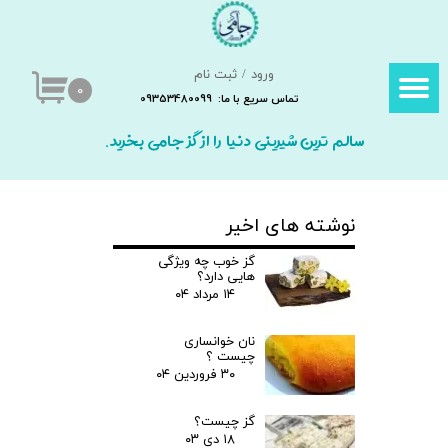
حساب کاربری من
ورود
/
ثبت نام
تغییر گذر واژه
۰
تماس سریع با ما: 09353480099
سفارشات
سالم ترین شیرینی دنیا را از گز جامی بخرید.
خروج از حساب کاربری
نوشته های اخیر
گز خوب چه ویژگی
هایی دارد؟
۱۴ مرداد ۰۴
نان خوانساری
چیست ؟
۳۰ فروردین ۰۴
گز چیست؟
۱۸ دی ۰۳