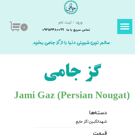
حساب کاربری من
ورود
/
ثبت نام
تغییر گذر واژه
۰
تماس سریع با ما: 09353480099
سفارشات
سالم ترین شیرینی دنیا را از گز جامی بخرید.
خروج از حساب کاربری
گز جامی
Jami Gaz (Persian Nougat​​​​​​​)
دسته‌ها
شهدانگبین/گز مایع
قیمت