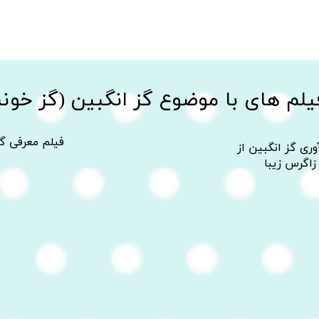
لم های با موضوع گز انگبین (گز خون
فیلم معرفی گ
ری گز انگبین از
زاگرس زیبا