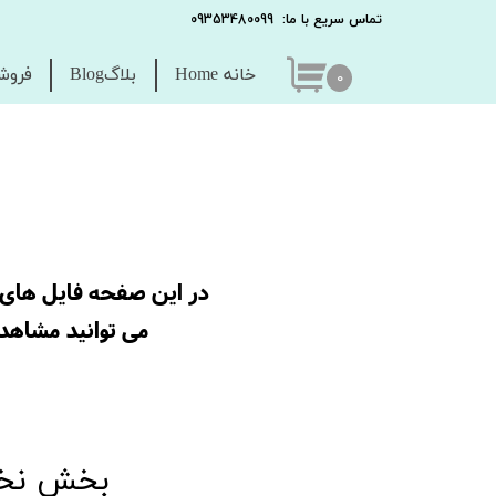
تماس سریع با ما: 09353480099
خانه Home
بلاگBlog
فروشگا
۰
در این صفحه فایل های چ
می توانید مشاهده
بخش نخس