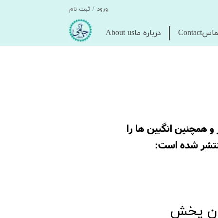
ورود
/
ثبت نام
حساب کاربری
اسContact
درباره ماAbout us
من
تغییر گذر واژه
سفارشات
خروج از حساب
کاربری
و همچنین انگبین ها را
 منتشر شده است:
ون پخش