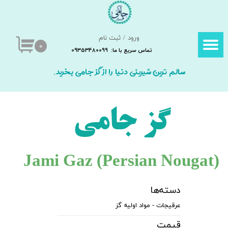
حساب کاربری من
ورود
/
ثبت نام
تغییر گذر واژه
۰
تماس سریع با ما: 09353480099
سفارشات
سالم ترین شیرینی دنیا را از گز جامی بخرید.
خروج از حساب کاربری
گز جامی
Jami Gaz (Persian Nougat​​​​​​​)
دسته‌ها
عرقیجات - مواد اولیه گز
قیمت