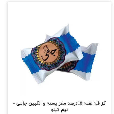
گز فله لقمه 18درصد مغز پسته و انگبین جامی -
نیم کیلو