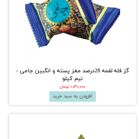
گز فله لقمه 28درصد مغز پسته و انگبین جامی -
نیم کیلو
۱,۰۳۰,۰۰۰ تومان
افزودن به سبد خرید