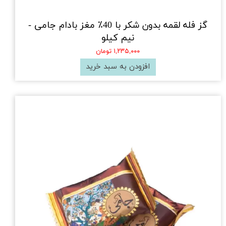
گز فله لقمه بدون شکر با 40٪ مغز بادام جامی -
نیم کیلو
۱,۲۳۵,۰۰۰ تومان
افزودن به سبد خرید