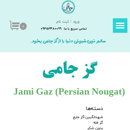
حساب کاربری من
ورود
/
ثبت نام
تغییر گذر واژه
۰
تماس سریع با ما: 09353480099
سفارشات
سالم ترین شیرینی دنیا را از گز جامی بخرید.
خروج از حساب کاربری
گز جامی
Jami Gaz (Persian Nougat​​​​​​​)
دسته‌ها
شهدانگبین/گز مایع
گز فله
بدون شکر