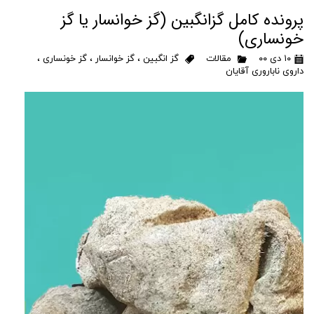
پرونده کامل گزانگبین (گز خوانسار یا گز
خونساری)
۱۰ دی ۰۰
مقالات
گز انگبین
،
گز خوانسار
،
گز خونساری
،
داروی ناباروری آقایان