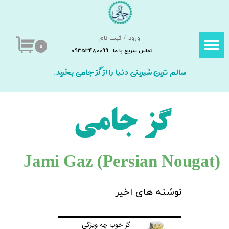
حساب کاربری من
ورود
/
ثبت نام
تغییر گذر واژه
۰
تماس سریع با ما: 09353480099
سفارشات
سالم ترین شیرینی دنیا را از گز جامی بخرید.
خروج از حساب کاربری
گز جامی
Jami Gaz (Persian Nougat​​​​​​​)
نوشته های اخیر
گز خوب چه ویژگی