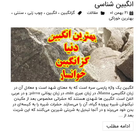
انگبین شناسی
۲۱ بهمن ۰۱
مقالات
گزانگبین
،
انگبین
،
چوب زنی
،
سنتی
،
بهترین خوراکی
​انگبین یک واژه پارسی سره است که به معنای شهد است و معادل آن در
زبان انگلیسی Manna‏‌، در زبان عبری mān، در زبان یونانی μάννα; و در عربی
المَنّ‎ است. انگبین ها شهدی هستند که حشراتی مخصوص بعد از مکیدن
نیکنوش شیره پرورده گیاه‏، آن را می‌سازند. حشرات شیره را به کیسه‌ای در
بدن خود می‌برند و در آنجا تبدیل به شربتی شیرین می‌کنند که این شربت
بعد از …
ادامه مطلب