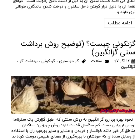
اتفاق می افتد خشک شدن آن به دیل از دست دادن رطوبت است. گزهای
لقمه ای به دلیل قرار گرفتن داخل سلفون و دوخت شدن ماندگاری طولانی
تری دارند و …
ادامه مطلب
گزتکونی چیست؟ (توضیح روش برداشت
سنتی گزانگبین)
۱۲ آذر ۹۷
مقالات
گز خونساری
،
گرتکونی
،
برداشت گز
،
گزانگبین
نحوه بهره برداری گز انگبین به روش سنتی که طبق گزارش یک سفرنامه
نویس اروپایی دست کم ۲۰۰سال قدمت دارد: روش چوبزنی: ساکنان
مناطق گز خیز مانند خوانسار و فریدن و عشایر و سایر بهره‌برداران با استفاده
از وسایل ساده‌ای که خودشان با بهره‌گیری از مصالح طبیعی درست کرده‌اند