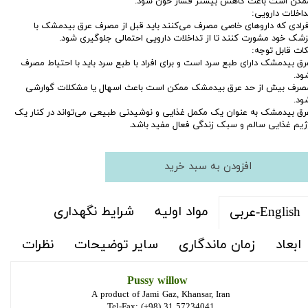
مکن است باعث کاهش بیشتر فشار خون شود.
داخلات دارویی:
فرادی که داروهای خاصی مصرف می‌کنند باید قبل از مصرف عرق بیدمشک با
زشک خود مشورت کنند تا از تداخلات دارویی احتمالی جلوگیری شود.
کات قابل توجه:
رق بیدمشک دارای طبع سرد است و برای افراد با طبع سرد باید با احتیاط مصرف
ود.
صرف بیش از حد عرق بیدمشک ممکن است باعث اسهال یا مشکلات گوارشی
ود.
رق بیدمشک به عنوان یک مکمل غذایی و نوشیدنی طبیعی می‌تواند در کنار یک
ژیم غذایی سالم و سبک زندگی فعال مفید باشد.
افزودن به سبد خرید
مواد اولیه
شرایط نگهداری
English-عربی
ابعاد
زمان ماندگاری
سایر توضیحات
نظرات
Pussy willow
A product of Jami Gaz, Khansar, Iran
Tel-Fax: (+98) 31 57234041