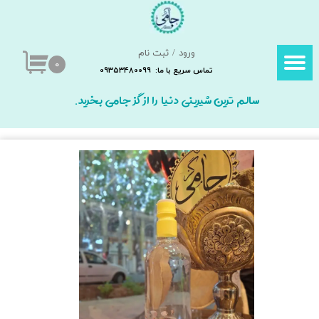
حساب کاربری من
ورود
/
ثبت نام
تغییر گذر واژه
۰
تماس سریع با ما: 09353480099
سفارشات
سالم ترین شیرینی دنیا را از گز جامی بخرید.
خروج از حساب کاربری