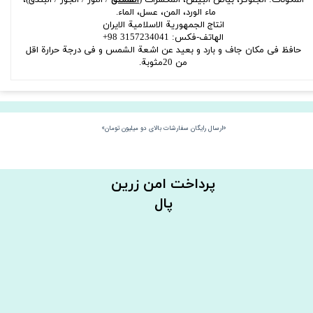
ماء الورد، المن، عسل، الماء.
انتاج الجمهوریة الاسلامیة الایران
الهاتف-فکس: 3157234041 98+
حافظ فی مکان جاف و بارد و بعید عن اشعة الشمس و فی درجة حرارة اقل
من 20مثوبة.
«ارسال رایگان سفارشات بالای دو میلیون تومان»
​​پرداخت امن زرین
پال