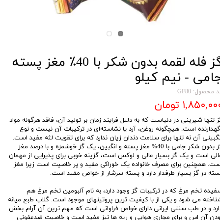
گز فله لقمه بدون شکر با 40٪ مغز پسته
امی - نیم کیلو
 محصول: GF80
۱,۸۵۰,۰۰ تومان
ز تنها شیرینی در دنیاست که به دلیل فرایند زمان بر تولید آن، فاقد هرگونه مواد
گهدارنده است. هیچگونه روغن، آرد یا نشاسته‌ای در ترکیبات آن نیست و نوع
نگبینی آن نه تنها برای سلامت دندان زیان ندارد که برای تقویت لثه مفید است.
گز بدون شکر جامی با 40% مغز پسته و انگبین، یک گز خوشمزه و با درصد مغز
الی است و یک گز بسیار عالی و لوکس است، گزینه خوبی برای پذیرایی از مهمان
ست. همچنین برای مصرف خانواده یک خوراکی مفید و پر خاصیت است زیرا مغز
سته در گز بسیار طرفدار دارد و پسته سرشار از خواص مفید است.
فیده تخم مرغ که در ترکیبات گز وجود دارد، به نام آلبومین تخم مرغ هم
ناخته می شود و یکی از با کیفیت ترین پروتینهای موجود است. گلاب طبع میانه
ارد و در طب سنتی ایرانی دارای خواص فراوانی است که مهم ترین آن آرام بخش
ودن آن اس و برای مجاری هوایی و ریه ها نیز مفید است و خاصیت ضدعفونی