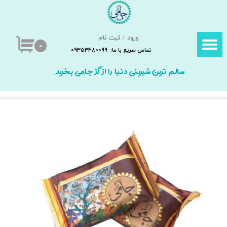
حساب کاربری من
ورود
/
ثبت نام
تغییر گذر واژه
۰
تماس سریع با ما: 09353480099
سفارشات
سالم ترین شیرینی دنیا را از گز جامی بخرید.
خروج از حساب کاربری