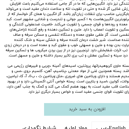
نندگی نیز دارد. انگبین‌هایی که ما در گز جامی استفاده می‌کنیم باعث افزایش
رزش غذایی گز شده و حتی در تقویت لثه و سلامت دندان مفید است و می‌تواند
ایگزینی مناسب برای تنقلات زیان‌آور باشد. گز انگبین یا همان گز خوانسار که از
رغوبترین انگبین‌هاست به ا کسیر جوانی و تندرست و شادابی مشهور است. کبد
 معده و روده‌ها و قوای جسمی را تقویت می‌کند. خاصیت ضدعفونی کنندگی و
سکین و تقویت اعصاب را دارد. ملین و تسکین دهنده و رفع کننده ناراحتی‌های
نفسی است. گز علفی مقوی معده و دستگاه تنفسی و مسکن سرفه و صاف
ننده صداست. شیر خشت درمان کننده سرفه و خشکی سینه و خنک کننده
رارت بدن بوده و ملین و مسهلی خوب و مقوی کبد و معده است و در درمان زردی
 تب اثرات شفابخش دارد. ترنجبین نیز در از بین بردن میکروب ها و تسکین سرفه
 درد سینه و تسکین عطش و تب بری تاثیر بسیار داشته و ملین و مسهل است.
سته حاوی کربوهیدراتها، پروتئین، اسیدهای آمینه ،چربی و فیبرهای رژیمی می
اشد. پسته همچنین غنی از مواد معدنی ،پتاسیم، آهن، کلسیم ،روی ،مس و
سدیم هستند و دارای ویتامین های ضروری ،مثل:ویتامین ث ، ب6، آ، کا، تیامین،
ولات، کولین ،اسید و بتایین است. پسته خواص آنتی اکسیدانی دارد و در بهبود
لامت قلب مفید است‏، به بهود هضم کمک می کند و کمک به جذب آهن دارد،
رای تقویت قوای جنسی مفید است و خواص بسیار دیگری نیز دارد.
افزودن به سبد خرید
مواد اولیه
شرایط نگهداری
English-عربی