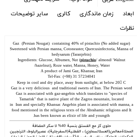
ابعاد
زمان ماندگاری
کالری
سایر توضیحات
نظرات
Gaz (Persian Nougat) containing 40% of pistachio (No added sugar)
Sweetened with Persian manna, Cotoneaster, Quercusinfectoria, Manna of
hedysarum (Taranjebin)
Ingredients: Glucose, Albumen, Nut (
pistachio
/ almond/ Walnut
/hazelnut), Roze water, Manna, Honey, Water
A product of Jami Gaz, Khansar, Iran
Tel-Fax: (+98) 31 57234041
Keep in cool and dry place, away from sunlight, at below 20 C
Gaz is a very delicious and traditional sweets of Iran. The Persian word
Gaz is associated with gaz-angebin which translates to "species of
Tamarisk" that is native plant of the Zagros mountain, located
in Iran and specially Khansar. Angebin plant is associated with manna, a
food mentioned in the religious texts of the Abrahamic religions and It
has been known as elixir of life and youngth.
حلوی کز مع الفستق بنسبة 40% لا سکر المضافة
المحلاةمعالمن(العسلالسماوي) ، القطنية(السفرجلية)، عصيرالبلوط، الترنجبین
المکونات: الجلوکز، بیاض البیض، المُكَسرات (
الفستق
/ اللوز / الجوز / البندق)،