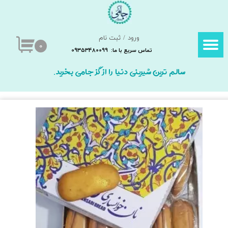
حساب کاربری من
ورود
/
ثبت نام
تغییر گذر واژه
۰
تماس سریع با ما: 09353480099
سفارشات
سالم ترین شیرینی دنیا را از گز جامی بخرید.
خروج از حساب کاربری