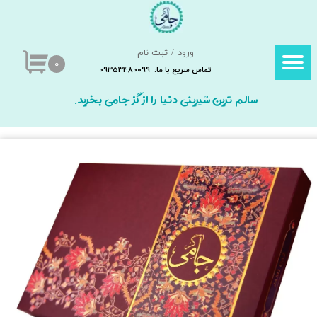
حساب کاربری من
ورود
/
ثبت نام
تغییر گذر واژه
۰
تماس سریع با ما: 09353480099
سفارشات
سالم ترین شیرینی دنیا را از گز جامی بخرید.
خروج از حساب کاربری