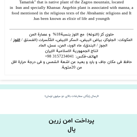
Tamarisk" that is native plant of the Zagros mountain, located
in Iran and specially Khansar. Angebin plant is associated with manna, a
food mentioned in the religious texts of the Abrahamic religions and It
has been known as elixir of life and youngth.
حلوی کز (النوغه) مع اللوز بنسبة18% و عصارة المن
المکونات: الجلوکز، بیاض البیض، السکر الابیض، المُكَسرات (الفستق /
اللوز
/
الجوز / البندق)، ماء الورد، المن، عسل، الماء.
انتاج الجمهوریة الاسلامیة الایران
الهاتف-فکس: 3157234041 98+
حافظ فی مکان جاف و بارد و بعید عن اشعة الشمس و فی درجة حرارة اقل
من 20مثوبة.
«ارسال رایگان سفارشات بالای دو میلیون تومان»
​​پرداخت امن زرین
پال