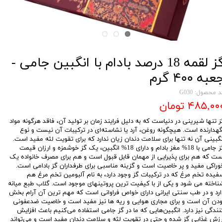
گز لقمه 18 درصد بادام با انگبین جامی -
عبه ۴۰۰ گرم
 محصول: G030
۴۸۵,۰۰ تومان
ز تنها شیرینی در دنیاست که به دلیل فرایند زمان بر تولید آن، فاقد هرگونه مواد
گهدارنده است. هیچگونه روغن، آرد یا نشاسته‌ای در ترکیبات آن نیست و نوع
نگبینی آن نه تنها برای سلامت دندان زیان ندارد که برای تقویت لثه مفید است.
گز جامی با 18% مغز بادام و دارای 18% انگبین، یک گز خوشمزه و ارزان قیمت
ست که هم برای پذیرایی از مهمان قابل قبول است و هم برای مصرف خانواده یک
وراکی مفید و پر خاصیت است و گزینه مناسبی برای طرفداران گز بادامی است.
فیده تخم مرغ که در ترکیبات گز وجود دارد، به نام آلبومین تخم مرغ هم
ناخته می شود و یکی از با کیفیت ترین پروتینهای موجود است. گلاب طبع میانه
ارد و در طب سنتی ایرانی دارای خواص فراوانی است که مهم ترین آن آرام بخش
ودن آن است و برای مجاری هوایی و ریه ها نیز مفید است و خاصیت ضدعفونی
نندگی نیز دارد. انگبین‌هایی که ما در گز جامی استفاده می‌کنیم باعث افزایش
رزش غذایی گز شده و حتی در تقویت لثه و سلامت دندان مفید است و می‌تواند