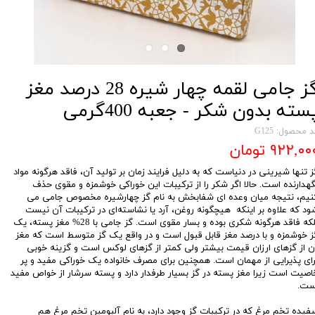
گز جامی لقمه چهار شیره 28 درصد مغز
سته بدون شکر - جعبه 400گرمی
 محصول: G125
۹۲۲,۰۰ تومان
ز تنها شیرینی در دنیاست که به دلیل فرایند زمان بر تولید آن، فاقد هرگونه مواد
گهدارنده است. حالا اگر شکر را از ترکیبات این خوراکی خوشمزه و مقوی حذف
نیم، نتیجه میان وعده ای شفابخش به نام گز چهارشیره مخصوص جامی می
ود که علاوه بر اینکه هیچگونه روغن، آرد یا نشاسته‌ای در ترکیبات آن نیست
بلکه فاقد هرگونه شکری بوده و بسار مقوی است. گز جامی با 28% مغز پسته، یک
ز خوشمزه و با درصد مغز قابل قبول است و در واقع یک گز متوسط است که مغز
ن از گزهای ارزان قیمت بیشتر ولی کمتر از گزهای لوکس است و گزینه خوبی
رای پذیرایی از مهمان است. همچنین برای مصرف خانواده یک خوراکی مفید و پر
اصیت است زیرا مغز پسته در گز بسیار طرفدار دارد و پسته سرشار از خواص مفید
ست.
فیده تخم مرغ که در ترکیبات گز وجود دارد، به نام آلبومین تخم مرغ هم