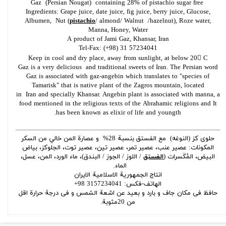
Gaz (Persian Nougat) containing 28% of pistachio sugar free
Ingredients: Grape juice, date juice, fig juice, berry juice, Glucose,
Albumen, Nut (
pistachio
/ almond/ Walnut /hazelnut), Roze water,
Manna, Honey, Water
A product of Jami Gaz, Khansar, Iran
Tel-Fax: (+98) 31 57234041
Keep in cool and dry place, away from sunlight, at below 20 C
Gaz is a very delicious and traditional sweets of Iran. The Persian word
Gaz is associated with gaz-angebin which translates to "species of
Tamarisk" that is native plant of the Zagros mountain, located
in Iran and specially Khansar. Angebin plant is associated with manna, a
food mentioned in the religious texts of the Abrahamic religions and It
has been known as elixir of life and youngth.
حلوی کز (النوغه) مع الفستق بنسبة 28% و عصارة المن خالي من السكر
المکونات: عصير عنب، عصير تمر، عصير تين، عصير توت، الجلوکز، بیاض
البیض، المُكَسرات (
الفستق
/ اللوز / الجوز / البندق)، ماء الورد، المن، عسل،
الماء.
انتاج الجمهوریة الاسلامیة الایران
الهاتف-فکس: 3157234041 98+
حافظ فی مکان جاف و بارد و بعید عن اشعة الشمس و فی درجة حرارة اقل
من 20مثوبة.