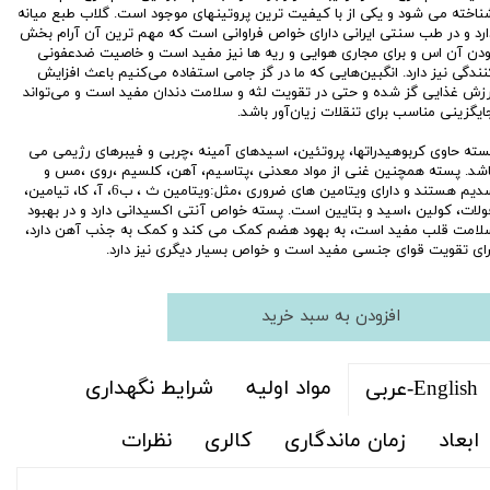
ناخته می شود و یکی از با کیفیت ترین پروتینهای موجود است. گلاب طبع میانه
ارد و در طب سنتی ایرانی دارای خواص فراوانی است که مهم ترین آن آرام بخش
ودن آن اس و برای مجاری هوایی و ریه ها نیز مفید است و خاصیت ضدعفونی
نندگی نیز دارد. انگبین‌هایی که ما در گز جامی استفاده می‌کنیم باعث افزایش
رزش غذایی گز شده و حتی در تقویت لثه و سلامت دندان مفید است و می‌تواند
ایگزینی مناسب برای تنقلات زیان‌آور باشد.
سته حاوی کربوهیدراتها، پروتئین، اسیدهای آمینه ،چربی و فیبرهای رژیمی می
اشد. پسته همچنین غنی از مواد معدنی ،پتاسیم، آهن، کلسیم ،روی ،مس و
سدیم هستند و دارای ویتامین های ضروری ،مثل:ویتامین ث ، ب6، آ، کا، تیامین،
ولات، کولین ،اسید و بتایین است. پسته خواص آنتی اکسیدانی دارد و در بهبود
لامت قلب مفید است‏، به بهود هضم کمک می کند و کمک به جذب آهن دارد،
رای تقویت قوای جنسی مفید است و خواص بسیار دیگری نیز دارد.
افزودن به سبد خرید
مواد اولیه
شرایط نگهداری
English-عربی
ابعاد
زمان ماندگاری
کالری
نظرات