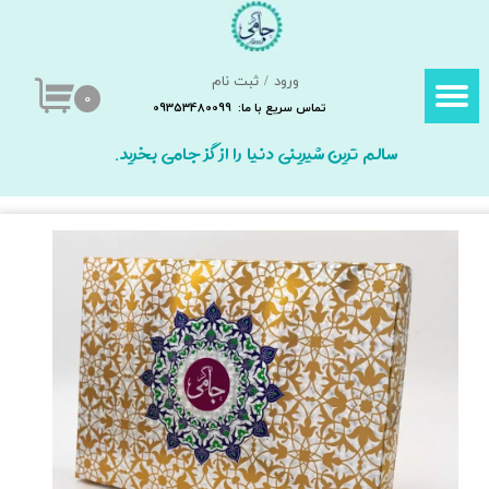
حساب کاربری من
ورود
/
ثبت نام
تغییر گذر واژه
۰
تماس سریع با ما: 09353480099
سفارشات
سالم ترین شیرینی دنیا را از گز جامی بخرید.
خروج از حساب کاربری