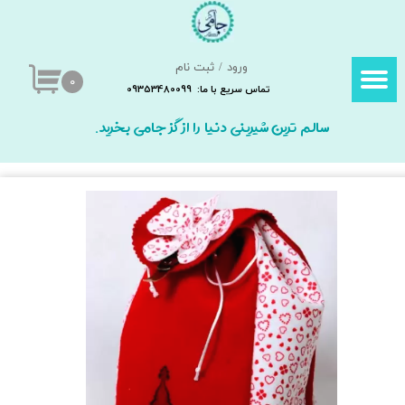
حساب کاربری من
ورود
/
ثبت نام
تغییر گذر واژه
۰
تماس سریع با ما: 09353480099
سفارشات
سالم ترین شیرینی دنیا را از گز جامی بخرید.
خروج از حساب کاربری