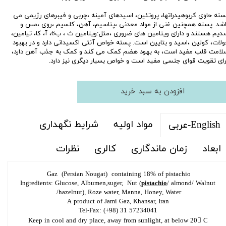
سته حاوی کربوهیدراتها، پروتئین، اسیدهای آمینه ،چربی و فیبرهای رژیمی می
اشد. پسته همچنین غنی از مواد معدنی ،پتاسیم، آهن، کلسیم ،روی ،مس و
سدیم هستند و دارای ویتامین های ضروری ،مثل:ویتامین ث ، ب6، آ، کا، تیامین،
ولات، کولین ،اسید و بتایین است. پسته خواص آنتی اکسیدانی دارد و در بهبود
لامت قلب مفید است‏، به بهود هضم کمک می کند و کمک به جذب آهن دارد،
رای تقویت قوای جنسی مفید است و خواص بسیار دیگری نیز دارد.
افزودن به سبد خرید
مواد اولیه
شرایط نگهداری
English-عربی
ابعاد
زمان ماندگاری
کالری
نظرات
Gaz (Persian Nougat) containing 18% of pistachio
Ingredients: Glucose, Albumen,suger, Nut (
pistachio
/ almond/ Walnut
/hazelnut), Roze water, Manna, Honey, Water
A product of Jami Gaz, Khansar, Iran
Tel-Fax: (+98) 31 57234041
Keep in cool and dry place, away from sunlight, at below 20 C