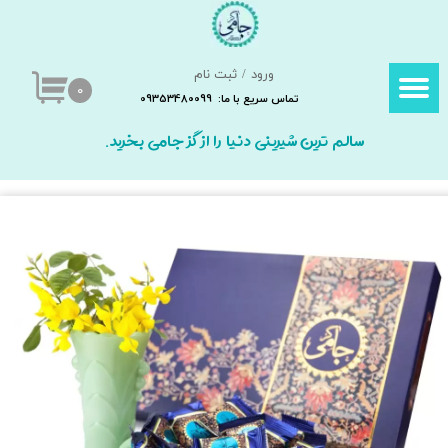
حساب کاربری من
ورود
/
ثبت نام
تغییر گذر واژه
۰
تماس سریع با ما: 09353480099
سفارشات
سالم ترین شیرینی دنیا را از گز جامی بخرید.
خروج از حساب کاربری