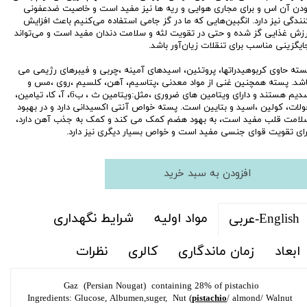
ودن آن اس و برای مجاری هوایی و ریه ها نیز مفید است و خاصیت ضدعفونی
نندگی نیز دارد. انگبین‌هایی که ما در گز جامی استفاده می‌کنیم باعث افزایش
رزش غذایی گز شده و حتی در تقویت لثه و سلامت دندان مفید است و می‌تواند
ایگزینی مناسب برای تنقلات زیان‌آور باشد.
سته حاوی کربوهیدراتها، پروتئین، اسیدهای آمینه ،چربی و فیبرهای رژیمی می
اشد. پسته همچنین غنی از مواد معدنی ،پتاسیم، آهن، کلسیم ،روی ،مس و
سدیم هستند و دارای ویتامین های ضروری ،مثل:ویتامین ث ، ب6، آ، کا، تیامین،
ولات، کولین ،اسید و بتایین است. پسته خواص آنتی اکسیدانی دارد و در بهبود
لامت قلب مفید است‏، به بهود هضم کمک می کند و کمک به جذب آهن دارد،
رای تقویت قوای جنسی مفید است و خواص بسیار دیگری نیز دارد.
افزودن به سبد خرید
مواد اولیه
شرایط نگهداری
English-عربی
ابعاد
زمان ماندگاری
کالری
نظرات
Gaz (Persian Nougat) containing 28% of pistachio
Ingredients: Glucose, Albumen,suger, Nut (
pistachio
/ almond/ Walnut