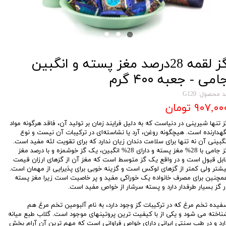
گز لقمه 28درصد مغز پسته و انگبین
امی - جعبه ۴۰۰ گرم
 محصول: G120
۹۰۷,۰۰ تومان
ز تنها شیرینی در دنیاست که به دلیل فرایند زمان بر تولید آن، فاقد هرگونه مواد
گهدارنده است. هیچگونه روغن، آرد یا نشاسته‌ای در ترکیبات آن نیست و نوع
نگبینی آن نه تنها برای سلامت دندان زیان ندارد که برای تقویت لثه مفید است.
گز جامی با 28% مغز پسته و دارای 28% انگبین، یک گز خوشمزه و با درصد مغز
ابل قبول است و در واقع یک گز متوسط است که مغز آن از گزهای ارزان قیمت
یشتر ولی کمتر از گزهای لوکس است و گزینه خوبی برای پذیرایی از مهمان است.
مچنین برای مصرف خانواده یک خوراکی مفید و پر خاصیت است زیرا مغز پسته
ر گز بسیار طرفدار دارد و پسته سرشار از خواص مفید است.
فیده تخم مرغ که در ترکیبات گز وجود دارد، به نام آلبومین تخم مرغ هم
ناخته می شود و یکی از با کیفیت ترین پروتینهای موجود است. گلاب طبع میانه
ارد و در طب سنتی ایرانی دارای خواص فراوانی است که مهم ترین آن آرام بخش