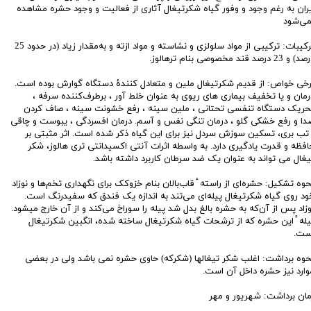
یران به رغم وجود و وفور گیاه شکرتیغال آثاری از فعالیت و وجود حشره مشاهده
می‌شود
ترکیبات: ترکیبی از مواد سلولزی و نشاسته و مواد ازته و به‌مقدار زیاد (در حدود 25
 و 23 درصد قند مخصوصی بنام ترهالوز.
رخی خواص: از قدیم شکرتیغال ملین و متعادل کنندهٔ دستگاه گوارش بوده است.
رمان و یا تخفیف بیماری های ریوی به عنوان خلط آور ، برطرف‌کننده سرفه ،
حریک دستگاه تنفسی تحتانی ، ملین سینه ، رفع خشونت سینه ، صاف کردن
دا و رفع خشکی گلو ، درمان تنگی نفس و آسم. درمان افسردگی ، یبوست و چاقی
 تب بری، تسکین سوزش سردل نیز برای این گیاه ذکر شده است. اثر مثبتی بر
افظه و قدرت یادگیری دارد. به واسطه اثرات آنتی اکسیدانتی تری هالوز، شکر
یغال می تواند به عنوان یک ضد سرطان کاربرد داشته باشد.
حوه تشکیل: حشره‌ای از راسته ٔ قاب‌بالان بنام خزوکک برای نگهداری تخم‌ها و نوزاد
ود روی گیاه شکرتیغال پیله‌ای می‌تند به اندازه یک فندق که سفیدرنگ است.
وزاد پس از آن‌که به حشره بالغ بدل شد پیله را سوراخ می‌کند و از آن خارج میشود.
یله ٔ این حشره که از ترشحات گیاه شکرتیغال ساخته شده، انگبین شکرتیغال
ست.
حوه برداشت: اغلب شکر تیغالها (شکرکه) حاوی حشره نمی باشد ولی در بعضی
وارد نیز حشره داخل آن است.
مان برداشت: شهریور و مهر