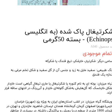
کرتیغال پاک شده (به انگلیسی
Echino) - بسته 50گرمی
 محصول: A040
تمام موجودی
سامی دیگر: شکرتیار، خارشکر، تیغ قندک یا شکرکه
نگ طبیعی: سفید مایل به زرد و جنس آن از گل سفید و شکل تخم مرغی به
ندازه یک فندق
یاه میزبان: بوته ای به نام کنوره یا شکرتیغال یا ماری تیغال گیاهی است خاردار
شکل خارخسک که گل‌هایش به‌شکل گلوله‌ای خاردار و آبی‌رنگ در انتهای ساقه قرار
رند.
ویشگاه گیاه میزبان: در اغلب استان‌های ایران به ویژه یزد (مهریز) خراسان
ارس(جهرم) اصفهان کرمان کرمانشاه همدان لرستان شاهرود مازندران و تهران در
بلندای 1800 متری از سطح دریا رویش و پراکندگی داشته. در بسیاری از مناطق