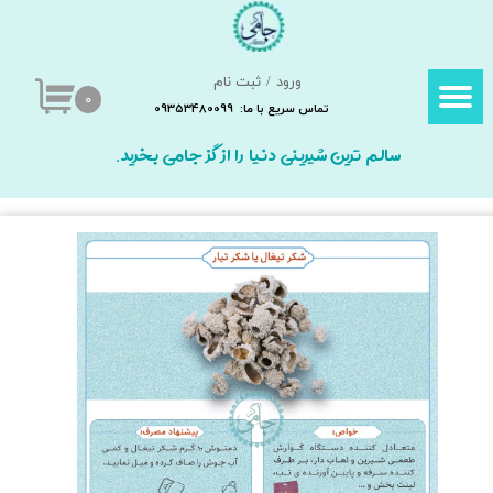
حساب کاربری من
ورود
/
ثبت نام
تغییر گذر واژه
۰
تماس سریع با ما: 09353480099
سفارشات
سالم ترین شیرینی دنیا را از گز جامی بخرید.
خروج از حساب کاربری